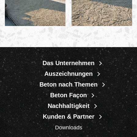
Das Unternehmen
Auszeichnungen
Beton nach Themen
Beton Façon
Nachhaltigkeit
Kunden & Partner
Downloads